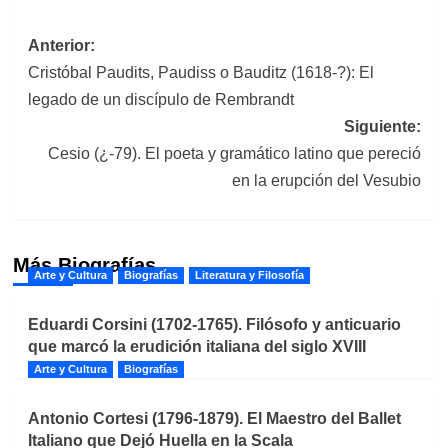
Navegación
Anterior:
Cristóbal Paudits, Paudiss o Bauditz (1618-?): El
de
legado de un discípulo de Rembrandt
entradas
Siguiente:
Cesio (¿-79). El poeta y gramático latino que pereció
en la erupción del Vesubio
Más Biografías
Arte y Cultura
Biografías
Literatura y Filosofía
Eduardi Corsini (1702-1765). Filósofo y anticuario
que marcó la erudición italiana del siglo XVIII
Arte y Cultura
Biografías
Antonio Cortesi (1796-1879). El Maestro del Ballet
Italiano que Dejó Huella en la Scala