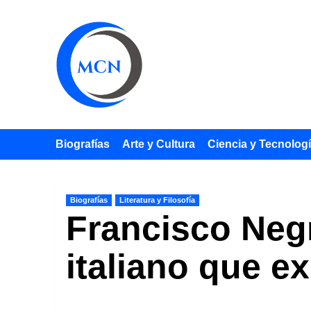
Saltar
al
contenido
Biografías
Arte y Cultura
Ciencia y Tecnolog
Biografías
Literatura y Filosofía
Francisco Negri
italiano que e