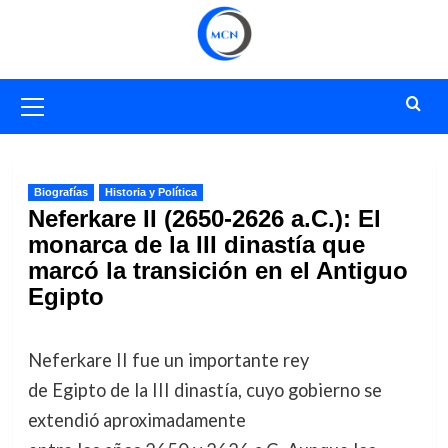
Saltar
al
contenido
Menú
primario
Biografías
Historia y Política
Neferkare II (2650-2626 a.C.): El
monarca de la III dinastía que
marcó la transición en el Antiguo
Egipto
Neferkare II fue un importante rey
de Egipto de la III dinastía, cuyo gobierno se
extendió aproximadamente