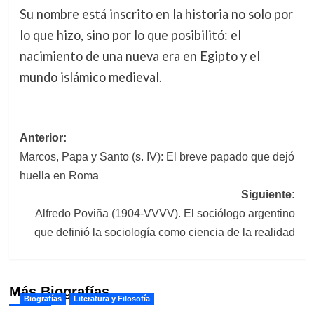
Su nombre está inscrito en la historia no solo por
lo que hizo, sino por lo que posibilitó: el
nacimiento de una nueva era en Egipto y el
mundo islámico medieval.
Navegación
Anterior:
Marcos, Papa y Santo (s. IV): El breve papado que dejó
de
huella en Roma
entradas
Siguiente:
Alfredo Poviña (1904-VVVV). El sociólogo argentino
que definió la sociología como ciencia de la realidad
Más Biografías
Biografías
Literatura y Filosofía