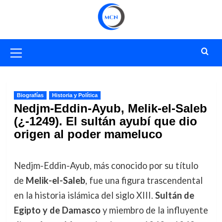
Saltar
al
contenido
Menú
primario
Biografías
Historia y Política
Nedjm-Eddin-Ayub, Melik-el-Saleb
(¿-1249). El sultán ayubí que dio
origen al poder mameluco
Nedjm-Eddin-Ayub, más conocido por su título
de
Melik-el-Saleb
, fue una figura trascendental
en la historia islámica del siglo XIII.
Sultán de
Egipto y de Damasco
y miembro de la influyente