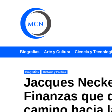
Saltar
al
contenido
Biografías
Arte y Cultura
Ciencia y Tecnolog
Biografías
Historia y Política
Jacques Necker
Finanzas que d
camino hacia 