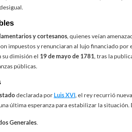
desigual.
bles
lamentarios y cortesanos
, quienes veían amenazado
on impuestos y renunciaran al lujo financiado por 
n su dimisión el
19 de mayo de 1781
, tras la publ
anzas públicas.
s
Estado
declarada por
Luis XVI
, el rey recurrió nue
una última esperanza para estabilizar la situación
dos Generales
.