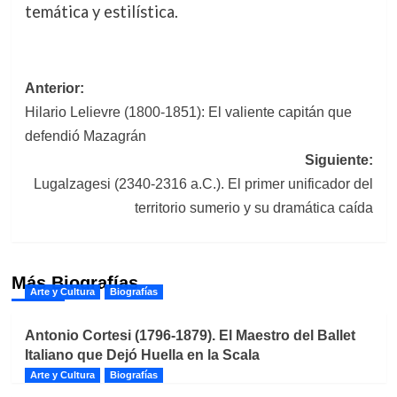
temática y estilística.
Navegación
Anterior:
Hilario Lelievre (1800-1851): El valiente capitán que
de
defendió Mazagrán
entradas
Siguiente:
Lugalzagesi (2340-2316 a.C.). El primer unificador del
territorio sumerio y su dramática caída
Más Biografías
Arte y Cultura
Biografías
Antonio Cortesi (1796-1879). El Maestro del Ballet
Italiano que Dejó Huella en la Scala
Arte y Cultura
Biografías