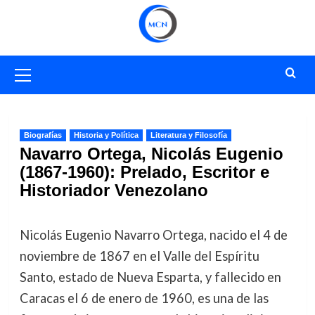
Saltar
al
contenido
Menú
primario
Biografías
Historia y Política
Literatura y Filosofía
Navarro Ortega, Nicolás Eugenio
(1867-1960): Prelado, Escritor e
Historiador Venezolano
Nicolás Eugenio Navarro Ortega, nacido el 4 de
noviembre de 1867 en el Valle del Espíritu
Santo, estado de Nueva Esparta, y fallecido en
Caracas el 6 de enero de 1960, es una de las