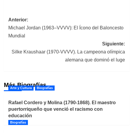
Navegación
Anterior:
Michael Jordan (1963–VVVV): El Ícono del Baloncesto
de
Mundial
entradas
Siguiente:
Silke Kraushaar (1970-VVVV). La campeona olímpica
alemana que dominó el luge
Más Biografías
Arte y Cultura
Biografías
Rafael Cordero y Molina (1790-1868). El maestro
puertorriqueño que venció el racismo con
educación
Biografías