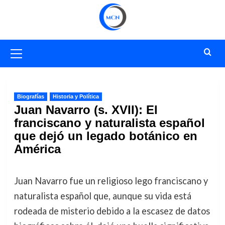
Saltar
al
contenido
Menú
primario
Biografías
Historia y Política
Juan Navarro (s. XVII): El
franciscano y naturalista español
que dejó un legado botánico en
América
Juan Navarro fue un religioso lego franciscano y
naturalista español que, aunque su vida está
rodeada de misterio debido a la escasez de datos