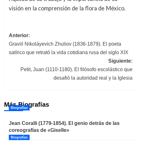
visión en la comprensión de la flora de México.
Navegación
Anterior:
Graviil Nikoláyevich Zhuliov (1836-1879). El poeta
de
satírico que retrató la vida cotidiana rusa del siglo XIX
entradas
Siguiente:
Petit, Juan (1110-1180). El filósofo escolástico que
desafió la autoridad real y la Iglesia
Más Biografías
Biografías
Jean Coralli (1779-1854). El genio detrás de las
coreografías de «Giselle»
Biografías