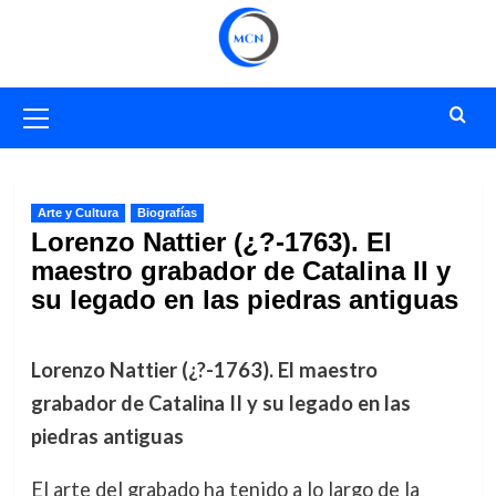
Saltar
al
contenido
Menú
primario
Arte y Cultura
Biografías
Lorenzo Nattier (¿?-1763). El
maestro grabador de Catalina II y
su legado en las piedras antiguas
Lorenzo Nattier (¿?-1763). El maestro
grabador de Catalina II y su legado en las
piedras antiguas
El arte del grabado ha tenido a lo largo de la