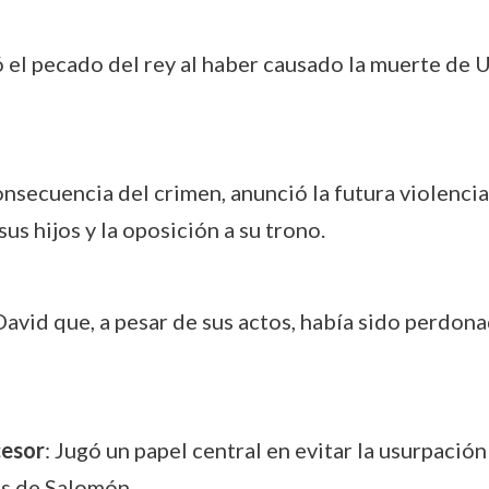
 el pecado del rey al haber causado la muerte de 
nsecuencia del crimen, anunció la futura violencia i
us hijos y la oposición a su trono.
avid que, a pesar de sus actos, había sido perdon
cesor
: Jugó un papel central en evitar la usurpació
s de Salomón.