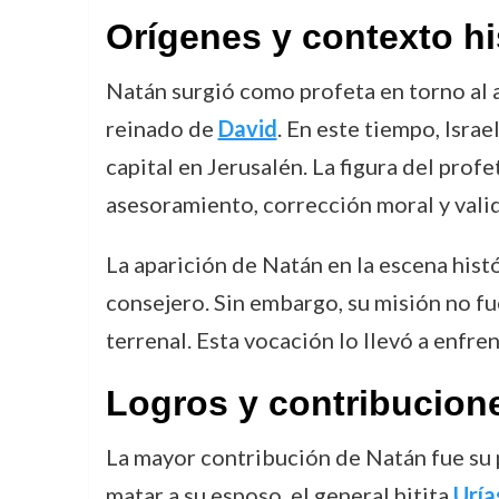
Orígenes y contexto hi
Natán surgió como profeta en torno al a
reinado de
David
. En este tiempo, Isra
capital en Jerusalén. La figura del pro
asesoramiento, corrección moral y valid
La aparición de Natán en la escena histó
consejero. Sin embargo, su misión no fue
terrenal. Esta vocación lo llevó a enfre
Logros y contribucion
La mayor contribución de Natán fue su
matar a su esposo, el general hitita
Uría