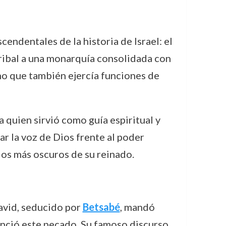
endentales de la historia de Israel: el
tribal a una monarquía consolidada con
ino que también ejercía funciones de
a quien sirvió como guía espiritual y
ar la voz de Dios frente al poder
dios más oscuros de su reinado.
avid, seducido por
Betsabé
, mandó
nció este pecado. Su famoso discurso,