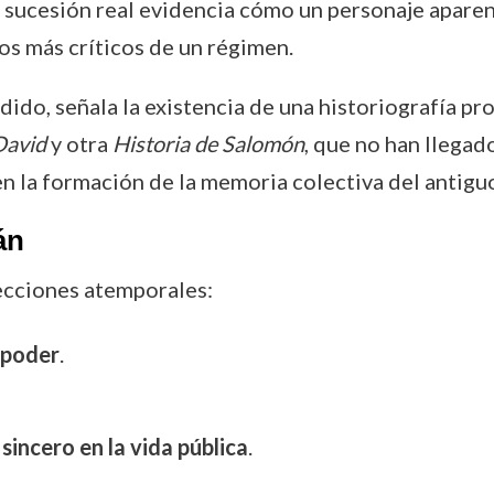
n la sucesión real evidencia cómo un personaje apa
s más críticos de un régimen.
do, señala la existencia de una historiografía profé
David
y otra
Historia de Salomón
, que no han llegad
n la formación de la memoria colectiva del antiguo
án
lecciones atemporales:
 poder
.
incero en la vida pública
.