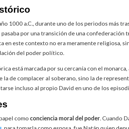
stórico
ño 1000 a.C., durante uno de los periodos más trasc
el pasaba por una transición de una confederación 
feta en este contexto no era meramente religiosa, s
ación del poder político.
rica está marcada por su cercanía con el monarca, 
 la de complacer al soberano, sino la de represent
ntarse incluso al propio David en uno de los episo
es
 papel como
conciencia moral del poder
. Cuando D
s
, para tomarla como esposa, fue Natán quien denu