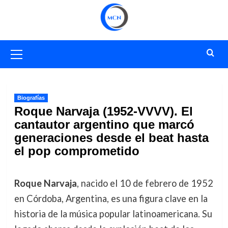
Saltar
al
contenido
Menú
primario
Biografías
Roque Narvaja (1952-VVVV). El
cantautor argentino que marcó
generaciones desde el beat hasta
el pop comprometido
Roque Narvaja
, nacido el 10 de febrero de 1952
en Córdoba, Argentina, es una figura clave en la
historia de la música popular latinoamericana. Su