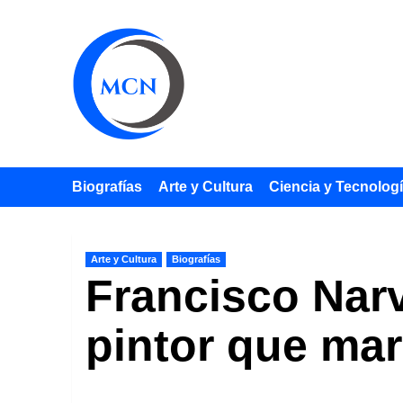
Saltar
al
contenido
Biografías
Arte y Cultura
Ciencia y Tecnolog
Arte y Cultura
Biografías
Francisco Narv
pintor que mar