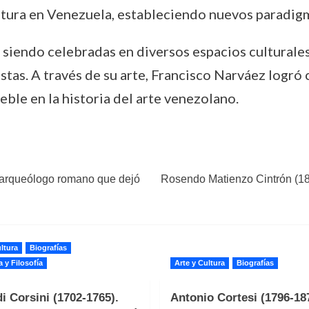
ltura en Venezuela, estableciendo nuevos paradigm
 siendo celebradas en diversos espacios culturales
tas. A través de su arte, Francisco Narváez logró c
ble en la historia del arte venezolano.
 arqueólogo romano que dejó
Rosendo Matienzo Cintrón (185
ltura
Biografías
a y Filosofía
Arte y Cultura
Biografías
i Corsini (1702-1765).
Antonio Cortesi (1796-187