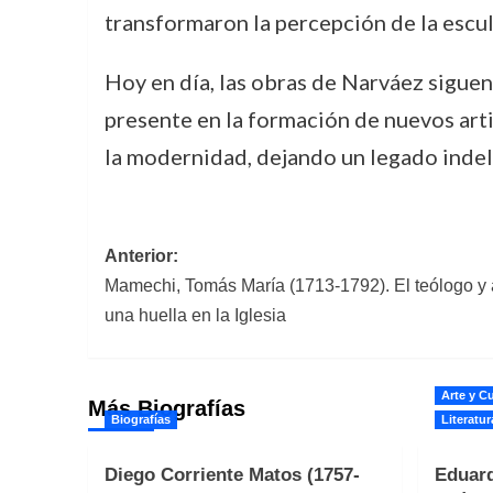
transformaron la percepción de la escu
Hoy en día, las obras de Narváez siguen
presente en la formación de nuevos artis
la modernidad, dejando un legado indele
Navegación
Anterior:
Mamechi, Tomás María (1713-1792). El teólogo y
de
una huella en la Iglesia
entradas
Arte y Cu
Más Biografías
Biografías
Literatur
Diego Corriente Matos (1757-
Eduard