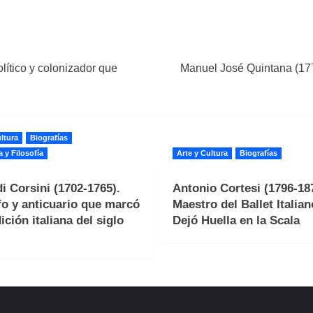
lítico y colonizador que
Manuel José Quintana (1772
ltura
Biografías
a y Filosofía
Arte y Cultura
Biografías
i Corsini (1702-1765).
Antonio Cortesi (1796-187
fo y anticuario que marcó
Maestro del Ballet Italia
ición italiana del siglo
Dejó Huella en la Scala