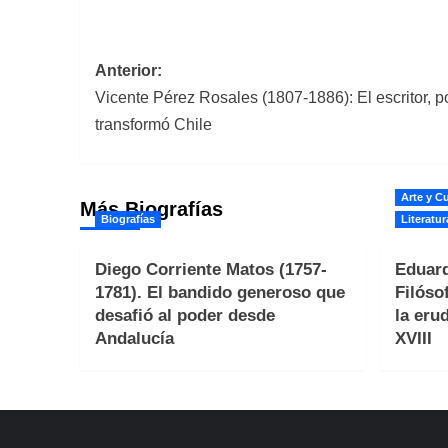
Navegación
Anterior:
Vicente Pérez Rosales (1807-1886): El escritor, po
de
transformó Chile
entradas
Arte y Cu
Más Biografías
Biografías
Literatur
Diego Corriente Matos (1757-
Eduard
1781). El bandido generoso que
Filóso
desafió al poder desde
la erud
Andalucía
XVIII