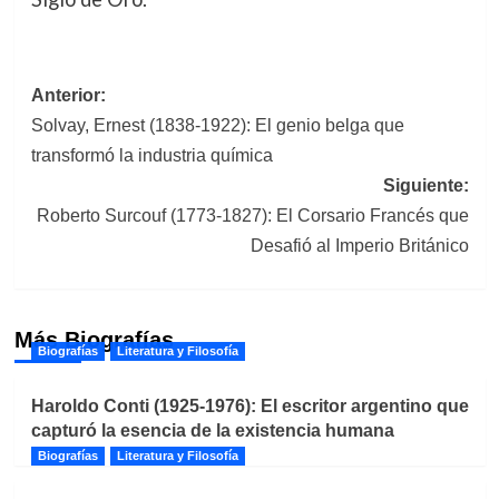
Navegación
Anterior:
Solvay, Ernest (1838-1922): El genio belga que
de
transformó la industria química
entradas
Siguiente:
Roberto Surcouf (1773-1827): El Corsario Francés que
Desafió al Imperio Británico
Más Biografías
Biografías
Literatura y Filosofía
Haroldo Conti (1925-1976): El escritor argentino que
capturó la esencia de la existencia humana
Biografías
Literatura y Filosofía