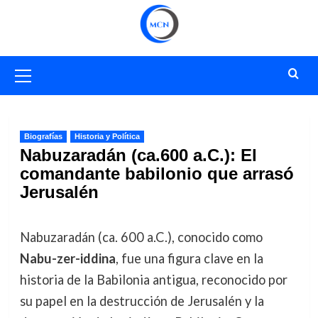
Saltar
al
contenido
Menú
primario
Biografías
Historia y Política
Nabuzaradán (ca.600 a.C.): El
comandante babilonio que arrasó
Jerusalén
Nabuzaradán (ca. 600 a.C.), conocido como
Nabu-zer-iddina
, fue una figura clave en la
historia de la Babilonia antigua, reconocido por
su papel en la destrucción de Jerusalén y la