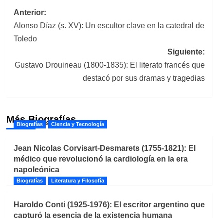
Navegación
Anterior:
Alonso Díaz (s. XV): Un escultor clave en la catedral de
de
Toledo
entradas
Siguiente:
Gustavo Drouineau (1800-1835): El literato francés que
destacó por sus dramas y tragedias
Más Biografías
Biografías
Ciencia y Tecnología
Jean Nicolas Corvisart-Desmarets (1755-1821): El
médico que revolucionó la cardiología en la era
napoleónica
Biografías
Literatura y Filosofía
Haroldo Conti (1925-1976): El escritor argentino que
capturó la esencia de la existencia humana