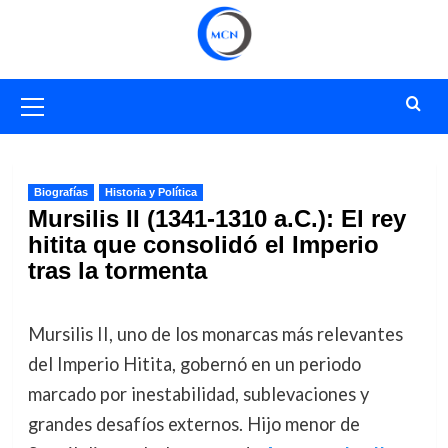
Saltar
al
contenido
Menú
primario
Biografías
Historia y Política
Mursilis II (1341-1310 a.C.): El rey
hitita que consolidó el Imperio
tras la tormenta
Mursilis II, uno de los monarcas más relevantes
del Imperio Hitita, gobernó en un periodo
marcado por inestabilidad, sublevaciones y
grandes desafíos externos. Hijo menor de