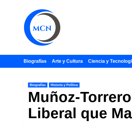
Saltar
al
contenido
Biografías
Arte y Cultura
Ciencia y Tecnolog
Biografías
Historia y Política
Muñoz-Torrero,
Liberal que Ma