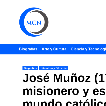
Saltar
al
contenido
Biografías
Arte y Cultura
Ciencia y Tecnolog
Biografías
Literatura y Filosofía
José Muñoz (17
misionero y es
mundo católic