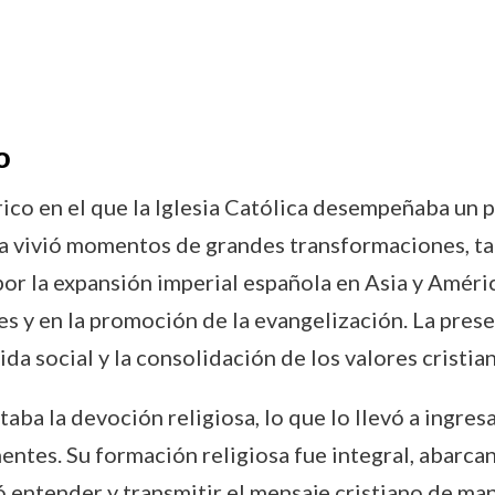
o
o en el que la Iglesia Católica desempeñaba un pape
ña vivió momentos de grandes transformaciones, ta
or la expansión imperial española en Asia y Améri
 y en la promoción de la evangelización. La presenc
vida social y la consolidación de los valores cristi
a la devoción religiosa, lo que lo llevó a ingresa
inentes. Su formación religiosa fue integral, abarc
tió entender y transmitir el mensaje cristiano de ma