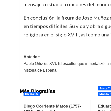
mensaje cristiano a rincones del mundo 
En conclusión, la figura de José Muñoz 
en tiempos difíciles. Su vida y obra sigu
religiosa en el siglo XVIII, así como una
Navegación
Anterior:
Pablo Ortiz (s. XV): El escultor que inmortalizó l
de
historia de España
entradas
Arte y Cu
Más Biografías
Biografías
Literatur
Diego Corriente Matos (1757-
Eduard