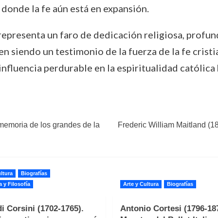
donde la fe aún está en expansión.
representa un faro de dedicación religiosa, profu
en siendo un testimonio de la fuerza de la fe cristi
 influencia perdurable en la espiritualidad católica 
a memoria de los grandes de la
Frederic William Maitland (18
ltura
Biografías
a y Filosofía
Arte y Cultura
Biografías
i Corsini (1702-1765).
Antonio Cortesi (1796-187