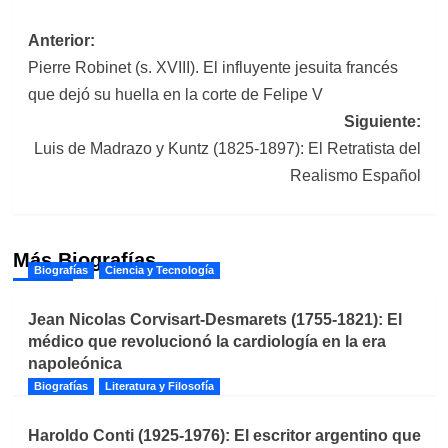
Navegación
Anterior:
Pierre Robinet (s. XVIII). El influyente jesuita francés
de
que dejó su huella en la corte de Felipe V
entradas
Siguiente:
Luis de Madrazo y Kuntz (1825-1897): El Retratista del
Realismo Español
Más Biografías
Biografías
Ciencia y Tecnología
Jean Nicolas Corvisart-Desmarets (1755-1821): El
médico que revolucionó la cardiología en la era
napoleónica
Biografías
Literatura y Filosofía
Haroldo Conti (1925-1976): El escritor argentino que