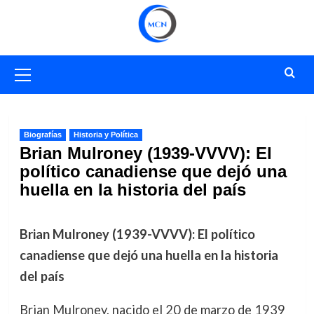
Saltar
al
contenido
Menú
primario
Biografías
Historia y Política
Brian Mulroney (1939-VVVV): El
político canadiense que dejó una
huella en la historia del país
Brian Mulroney (1939-VVVV): El político
canadiense que dejó una huella en la historia
del país
Brian Mulroney, nacido el 20 de marzo de 1939