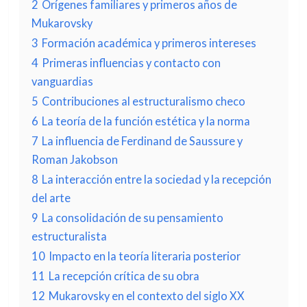
2
Orígenes familiares y primeros años de
Mukarovsky
3
Formación académica y primeros intereses
4
Primeras influencias y contacto con
vanguardias
5
Contribuciones al estructuralismo checo
6
La teoría de la función estética y la norma
7
La influencia de Ferdinand de Saussure y
Roman Jakobson
8
La interacción entre la sociedad y la recepción
del arte
9
La consolidación de su pensamiento
estructuralista
10
Impacto en la teoría literaria posterior
11
La recepción crítica de su obra
12
Mukarovsky en el contexto del siglo XX