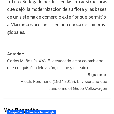
futuro. Su legado perdura en las infraestructuras
que dejó, la modernización de su flota y las bases
de un sistema de comercio exterior que permitió
a Marruecos prosperar en una época de cambios
globales.
Navegación
Anterior:
Carlos Muñoz (s. XX). El destacado actor colombiano
de
que conquistó la televisión, el cine y el teatro
entradas
Siguiente:
Piëch, Ferdinand (1937-2019). El visionario que
transformó el Grupo Volkswagen
Más Biografías
Biografías
Ciencia y Tecnología