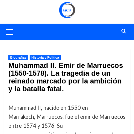
Saltar
al
contenido
Menú
primario
Biografías
Historia y Política
Muhammad II. Emir de Marruecos
(1550-1578). La tragedia de un
reinado marcado por la ambición
y la batalla fatal.
Muhammad II, nacido en 1550 en
Marrakech, Marruecos, fue el emir de Marruecos
entre 1574 y 1576. Su