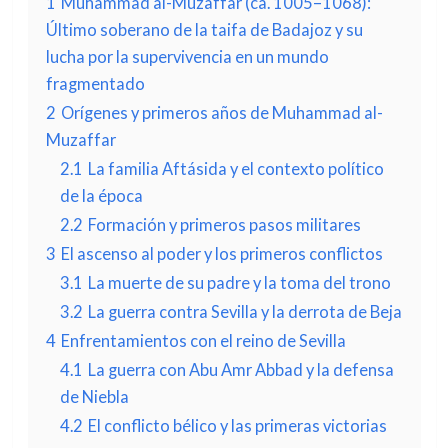
1
Muhammad al-Muzaffar (ca. 1005–1068):
Último soberano de la taifa de Badajoz y su
lucha por la supervivencia en un mundo
fragmentado
2
Orígenes y primeros años de Muhammad al-
Muzaffar
2.1
La familia Aftásida y el contexto político
de la época
2.2
Formación y primeros pasos militares
3
El ascenso al poder y los primeros conflictos
3.1
La muerte de su padre y la toma del trono
3.2
La guerra contra Sevilla y la derrota de Beja
4
Enfrentamientos con el reino de Sevilla
4.1
La guerra con Abu Amr Abbad y la defensa
de Niebla
4.2
El conflicto bélico y las primeras victorias