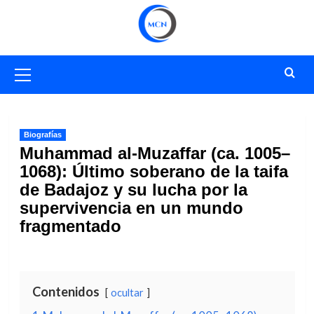
Saltar
al
contenido
Menú
primario
Biografías
Muhammad al-Muzaffar (ca. 1005–
1068): Último soberano de la taifa
de Badajoz y su lucha por la
supervivencia en un mundo
fragmentado
Contenidos
ocultar