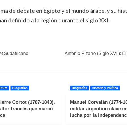
ma de debate en Egipto y el mundo árabe, y su hist
an definido a la región durante el siglo XXI.
et Sudafricano
Antonio Pizarro (Siglo XVII): E
ltura
Biografías
Biografías
Historia y Política
ierre Cortot (1787-1843).
Manuel Corvalán (1774-18
ultor francés que marcó
militar argentino clave en
ca
lucha por la Independenc