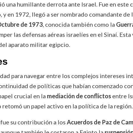
rió una humillante derrota ante Israel. Fue en est
cio, y en 1972, llegó a ser nombrado comandante de 
Octubre de 1973
, conocida también como la
Guerr
per las defensas aéreas israelíes en el Sinaí. Esta 
l aparato militar egipcio.
es
ad para navegar entre los complejos intereses int
ontinuidad de políticas que habían comenzado con 
pel crucial en la
mediación de conflictos
entre Is
 retomó un papel activo en la política de la región.
fue su contribución a los
Acuerdos de Paz de Cam
, aunque también le costaron a Egipto la
suspensión