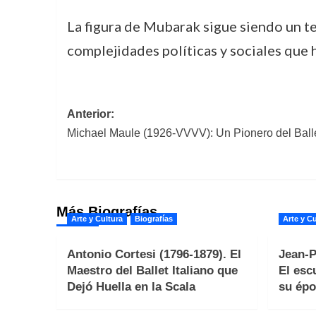
La figura de Mubarak sigue siendo un te
complejidades políticas y sociales que h
Navegación
Anterior:
Michael Maule (1926-VVVV): Un Pionero del Ball
de
entradas
Más Biografías
Arte y Cultura
Biografías
Arte y Cu
Antonio Cortesi (1796-1879). El
Jean-P
Maestro del Ballet Italiano que
El esc
Dejó Huella en la Scala
su épo