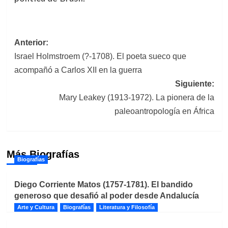
Navegación
Anterior:
Israel Holmstroem (?-1708). El poeta sueco que
de
acompañó a Carlos XII en la guerra
entradas
Siguiente:
Mary Leakey (1913-1972). La pionera de la
paleoantropología en África
Más Biografías
Biografías
Diego Corriente Matos (1757-1781). El bandido
generoso que desafió al poder desde Andalucía
Arte y Cultura
Biografías
Literatura y Filosofía