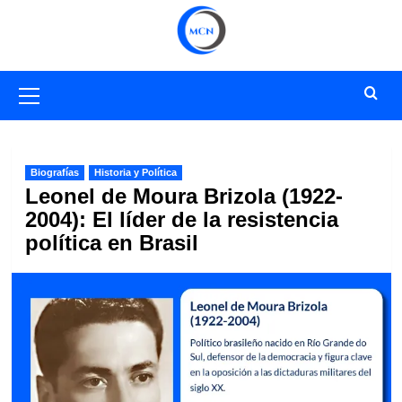
Saltar
al
contenido
Menú
primario
Biografías
Historia y Política
Leonel de Moura Brizola (1922-
2004): El líder de la resistencia
política en Brasil