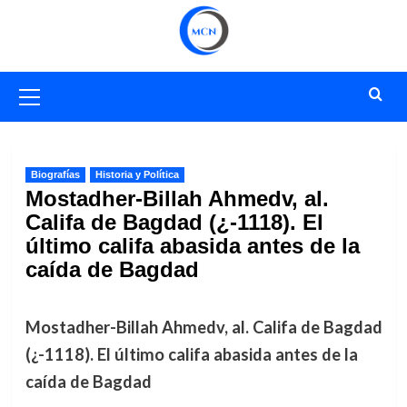
Saltar
al
contenido
Menú
primario
Biografías
Historia y Política
Mostadher-Billah Ahmedv, al.
Califa de Bagdad (¿-1118). El
último califa abasida antes de la
caída de Bagdad
Mostadher-Billah Ahmedv, al. Califa de Bagdad
(¿-1118). El último califa abasida antes de la
caída de Bagdad