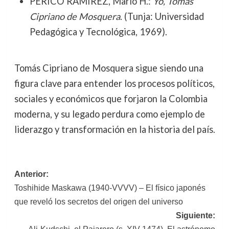
PERICO RAMÍREZ, Mario H.:
Yo, Tomás
Cipriano de Mosquera
. (Tunja: Universidad
Pedagógica y Tecnológica, 1969).
Tomás Cipriano de Mosquera sigue siendo una
figura clave para entender los procesos políticos,
sociales y económicos que forjaron la Colombia
moderna, y su legado perdura como ejemplo de
liderazgo y transformación en la historia del país.
Navegación
Anterior:
Toshihide Maskawa (1940-VVVV) – El físico japonés
de
que reveló los secretos del origen del universo
entradas
Siguiente: