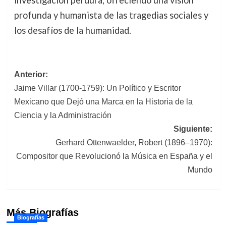
investigación perdura, ofreciendo una visión
profunda y humanista de las tragedias sociales y
los desafíos de la humanidad.
Navegación
Anterior:
Jaime Villar (1700-1759): Un Político y Escritor
de
Mexicano que Dejó una Marca en la Historia de la
entradas
Ciencia y la Administración
Siguiente:
Gerhard Ottenwaelder, Robert (1896–1970):
Compositor que Revolucionó la Música en España y el
Mundo
Más Biografías
Biografías