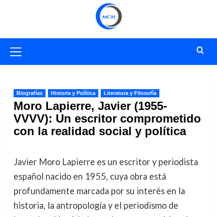
Saltar
al
contenido
Menú
primario
Biografías
Historia y Política
Literatura y Filosofía
Moro Lapierre, Javier (1955-
VVVV): Un escritor comprometido
con la realidad social y política
Javier Moro Lapierre es un escritor y periodista
español nacido en 1955, cuya obra está
profundamente marcada por su interés en la
historia, la antropología y el periodismo de