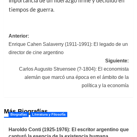
importancia de un liderazgo firme y decidido en
tiempos de guerra.
Navegación
Anterior:
Enrique Cahen Salaverry (1911-1991): El legado de un
de
director de cine argentino
entradas
Siguiente:
Carlos Augusto Struensee (?-1804): El economista
alemán que marcó una época en el ámbito de la
política y la economía
Más Biografías
Biografías
Literatura y Filosofía
Haroldo Conti (1925-1976): El escritor argentino que
capturó la esencia de la existencia humana