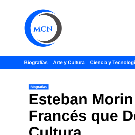
Saltar
al
contenido
Biografías
Arte y Cultura
Ciencia y Tecnolog
Biografías
Esteban Morin 
Francés que De
Cultura