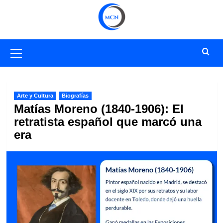
Saltar
al
contenido
Menú
primario
Arte y Cultura
Biografías
Matías Moreno (1840-1906): El
retratista español que marcó una
era