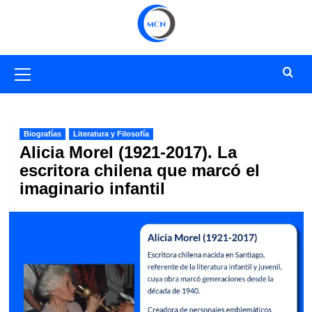
Saltar
al
contenido
Menú
primario
Biografías
Literatura y Filosofía
Alicia Morel (1921-2017). La
escritora chilena que marcó el
imaginario infantil