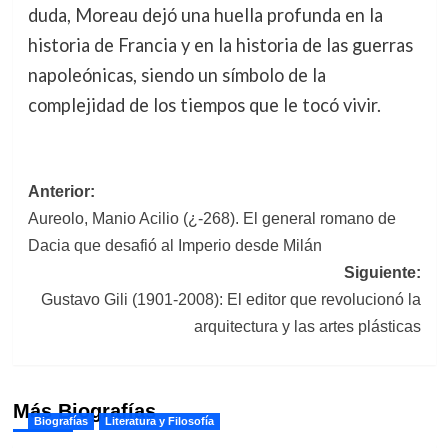
duda, Moreau dejó una huella profunda en la
historia de Francia y en la historia de las guerras
napoleónicas, siendo un símbolo de la
complejidad de los tiempos que le tocó vivir.
Navegación
Anterior:
Aureolo, Manio Acilio (¿-268). El general romano de
de
Dacia que desafió al Imperio desde Milán
entradas
Siguiente:
Gustavo Gili (1901-2008): El editor que revolucionó la
arquitectura y las artes plásticas
Más Biografías
Biografías
Literatura y Filosofía