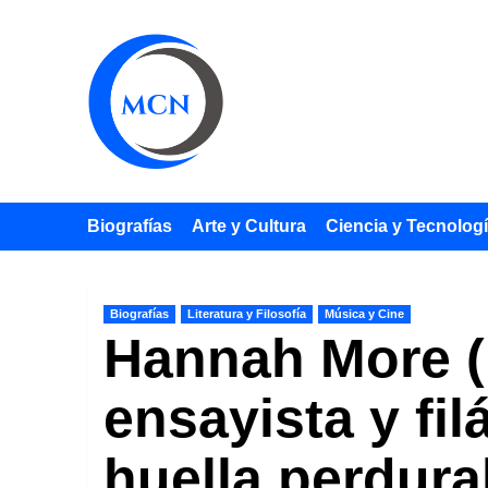
Saltar
al
contenido
Biografías
Arte y Cultura
Ciencia y Tecnolog
Biografías
Literatura y Filosofía
Música y Cine
Hannah More (
ensayista y fi
huella perdurab