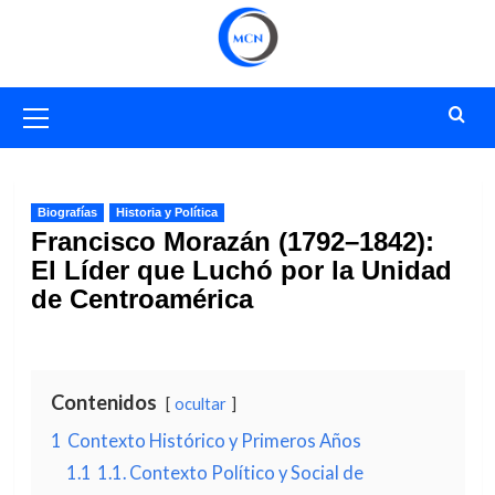
Saltar
al
contenido
Menú
primario
Biografías
Historia y Política
Francisco Morazán (1792–1842):
El Líder que Luchó por la Unidad
de Centroamérica
Contenidos
ocultar
1
Contexto Histórico y Primeros Años
1.1
1.1. Contexto Político y Social de