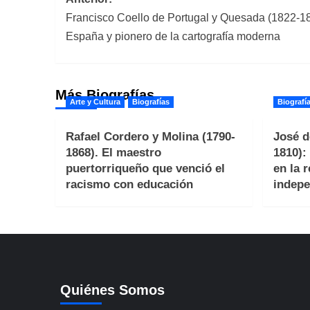
Navegación
Francisco Coello de Portugal y Quesada (1822-189
de
España y pionero de la cartografía moderna
entradas
Más Biografías
Arte y Cultura
Biografías
Biografí
Rafael Cordero y Molina (1790-
José d
1868). El maestro
1810):
puertorriqueño que venció el
en la 
racismo con educación
indepe
Quiénes Somos