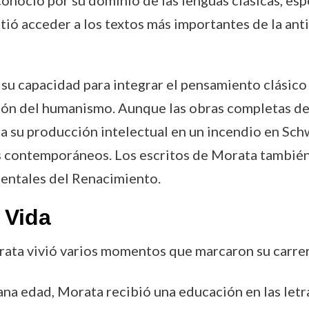
onoció por su dominio de las lenguas clásicas, espe
mitió acceder a los textos más importantes de la an
u capacidad para integrar el pensamiento clásico c
fusión del humanismo. Aunque las obras completas d
da su producción intelectual en un incendio en Sch
us contemporáneos. Los escritos de Morata también
mentales del Renacimiento.
 Vida
orata vivió varios momentos que marcaron su carrer
na edad, Morata recibió una educación en las letra