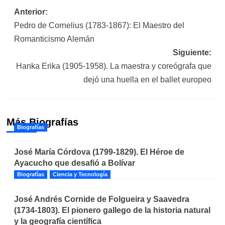
Navegación
Anterior:
Pedro de Cornelius (1783-1867): El Maestro del
de
Romanticismo Alemán
entradas
Siguiente:
Hanka Erika (1905-1958). La maestra y coreógrafa que
dejó una huella en el ballet europeo
Más Biografías
Biografías
José María Córdova (1799-1829). El Héroe de
Ayacucho que desafió a Bolívar
Biografías
Ciencia y Tecnología
José Andrés Cornide de Folgueira y Saavedra
(1734-1803). El pionero gallego de la historia natural
y la geografía científica