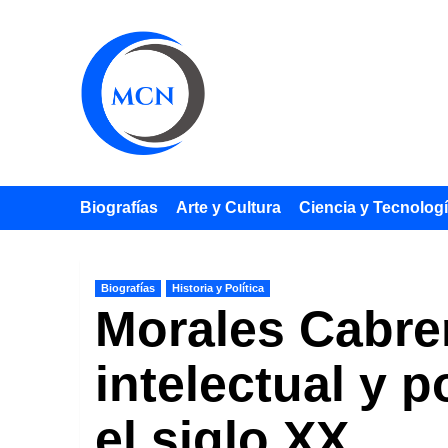
Saltar
al
contenido
Biografías
Arte y Cultura
Ciencia y Tecnolog
Biografías
Historia y Política
Morales Cabrer
intelectual y 
el siglo XX