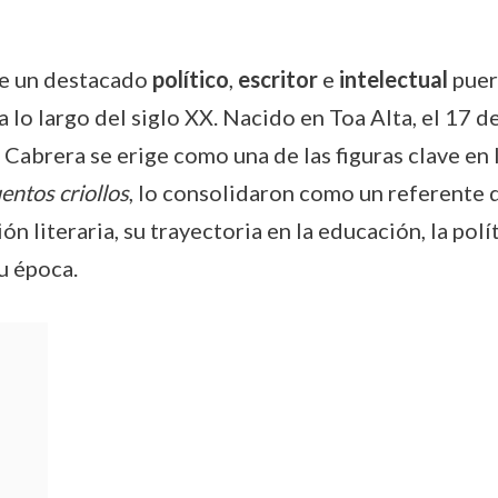
e un destacado
político
,
escritor
e
intelectual
puert
 a lo largo del siglo XX. Nacido en Toa Alta, el 17 
brera se erige como una de las figuras clave en la h
entos criollos
, lo consolidaron como un referente d
literaria, su trayectoria en la educación, la polít
u época.