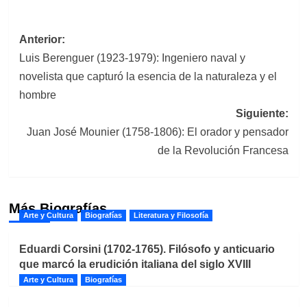
Navegación
Anterior:
Luis Berenguer (1923-1979): Ingeniero naval y
de
novelista que capturó la esencia de la naturaleza y el
entradas
hombre
Siguiente:
Juan José Mounier (1758-1806): El orador y pensador
de la Revolución Francesa
Más Biografías
Arte y Cultura
Biografías
Literatura y Filosofía
Eduardi Corsini (1702-1765). Filósofo y anticuario
que marcó la erudición italiana del siglo XVIII
Arte y Cultura
Biografías