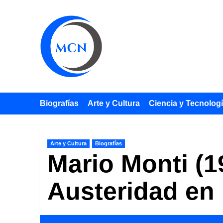
Saltar
al
contenido
Biografías
Arte y Cultura
Ciencia y Tecnolog
Arte y Cultura
Biografías
Mario Monti (1
Austeridad en I