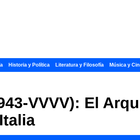
ía
Historia y Política
Literatura y Filosofía
Música y Cin
943-VVVV): El Arqui
talia