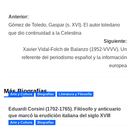
Navegación
Anterior:
Gómez de Toledo, Gaspar (s. XVI). El autor toledano
de
que dio continuidad a la Celestina
entradas
Siguiente:
Xavier Vidal-Folch de Balanzo (1952-VVVV). Un
referente del periodismo español y la información
europea
Más Biografías
Arte y Cultura
Biografías
Literatura y Filosofía
Eduardi Corsini (1702-1765). Filósofo y anticuario
que marcó la erudición italiana del siglo XVIII
Arte y Cultura
Biografías