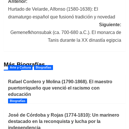
Navegación
Anterior:
Hurtado de Velarde, Alfonso (1580-1638): El
de
dramaturgo español que fusionó tradición y novedad
entradas
Siguiente:
Gemenefkhonsubak (ca. 700-680 a.C.). El monarca de
Tanis durante la XX dinastía egipcia
Más Biografías
Arte y Cultura
Biografías
Rafael Cordero y Molina (1790-1868). El maestro
puertorriqueño que venció el racismo con
educación
Biografías
José de Córdoba y Rojas (1774-1810): Un marinero
destacado en la reconquista y lucha por la
independencia