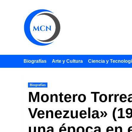
Saltar
al
contenido
Biografías
Arte y Cultura
Ciencia y Tecnolog
Biografías
Montero Torrea
Venezuela» (19
una época en e