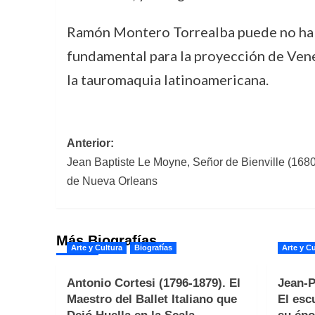
Ramón Montero Torrealba puede no haber
fundamental para la proyección de Venez
la tauromaquia latinoamericana.
Navegación
Anterior:
Jean Baptiste Le Moyne, Señor de Bienville (1680
de
de Nueva Orleans
entradas
Más Biografías
Arte y Cultura
Biografías
Arte y Cu
Antonio Cortesi (1796-1879). El
Jean-P
Maestro del Ballet Italiano que
El esc