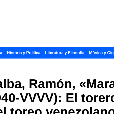
ía
Historia y Política
Literatura y Filosofía
Música y Cin
lba, Ramón, «Mara
40-VVVV): El tore
l toreo venezolan