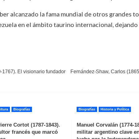
 alcanzado la fama mundial de otros grandes tore
uela en el ámbito taurino internacional, dejando u
-1767). El visionario fundador
Fernández-Shaw, Carlos (1865-1
ltura
Biografías
Biografías
Historia y Política
ierre Cortot (1787-1843).
Manuel Corvalán (1774-18
ultor francés que marcó
militar argentino clave en