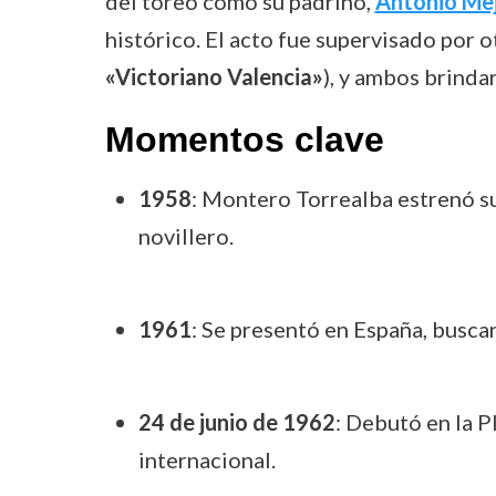
del toreo como su padrino,
Antonio Mej
histórico. El acto fue supervisado por
«Victoriano Valencia»
), y ambos brinda
Momentos clave
1958
: Montero Torrealba estrenó su
novillero.
1961
: Se presentó en España, busca
24 de junio de 1962
: Debutó en la P
internacional.