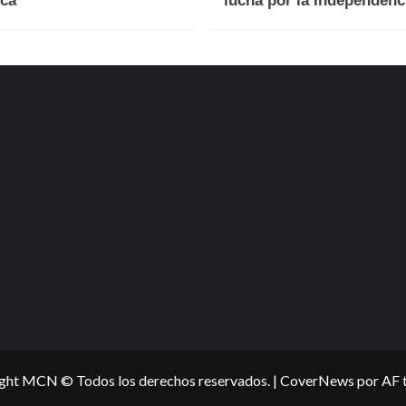
ca
lucha por la Independenc
ght MCN © Todos los derechos reservados.
|
CoverNews
por AF 