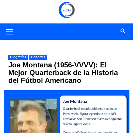
Saltar
al
contenido
Menú
primario
Biografías
Deportes
Joe Montana (1956-VVVV): El
Mejor Quarterback de la Historia
del Fútbol Americano