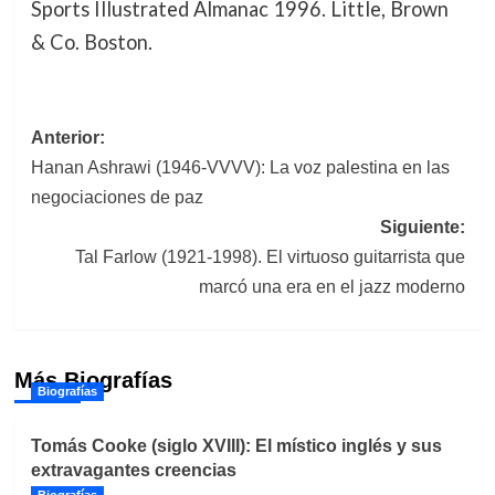
Sports Illustrated Almanac 1996. Little, Brown
& Co. Boston.
Navegación
Anterior:
Hanan Ashrawi (1946-VVVV): La voz palestina en las
de
negociaciones de paz
entradas
Siguiente:
Tal Farlow (1921-1998). El virtuoso guitarrista que
marcó una era en el jazz moderno
Más Biografías
Biografías
Tomás Cooke (siglo XVIII): El místico inglés y sus
extravagantes creencias
Biografías