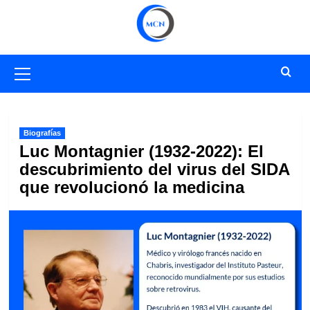
Saltar
al
contenido
Menú
primario
Biografías
Luc Montagnier (1932-2022): El
descubrimiento del virus del SIDA
que revolucionó la medicina