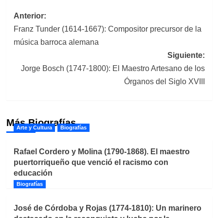
Navegación
Anterior:
Franz Tunder (1614-1667): Compositor precursor de la
de
música barroca alemana
entradas
Siguiente:
Jorge Bosch (1747-1800): El Maestro Artesano de los
Órganos del Siglo XVIII
Más Biografías
Arte y Cultura
Biografías
Rafael Cordero y Molina (1790-1868). El maestro
puertorriqueño que venció el racismo con
educación
Biografías
José de Córdoba y Rojas (1774-1810): Un marinero