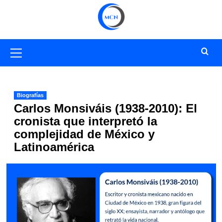
Saltar
al
contenido
Menú
primario
Biografías
Carlos Monsiváis (1938-2010): El
cronista que interpretó la
complejidad de México y
Latinoamérica