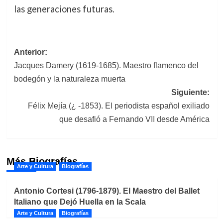
las generaciones futuras.
Navegación
Anterior:
Jacques Damery (1619-1685). Maestro flamenco del
de
bodegón y la naturaleza muerta
entradas
Siguiente:
Félix Mejía (¿ -1853). El periodista español exiliado
que desafió a Fernando VII desde América
Más Biografías
Arte y Cultura
Biografías
Antonio Cortesi (1796-1879). El Maestro del Ballet
Italiano que Dejó Huella en la Scala
Arte y Cultura
Biografías