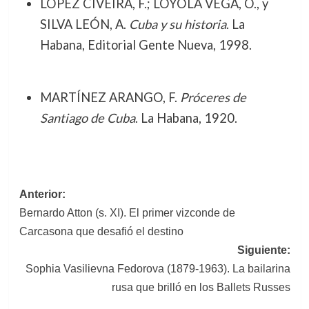
LÓPEZ CIVEIRA, F.; LOYOLA VEGA, O., y
SILVA LEÓN, A.
Cuba y su historia
. La
Habana, Editorial Gente Nueva, 1998.
MARTÍNEZ ARANGO, F.
Próceres de
Santiago de Cuba
. La Habana, 1920.
Navegación
Anterior:
Bernardo Atton (s. XI). El primer vizconde de
de
Carcasona que desafió el destino
entradas
Siguiente:
Sophia Vasilievna Fedorova (1879-1963). La bailarina
rusa que brilló en los Ballets Russes