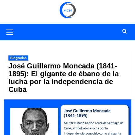
Saltar
al
contenido
Menú
primario
Biografías
José Guillermo Moncada (1841-
1895): El gigante de ébano de la
lucha por la independencia de
Cuba