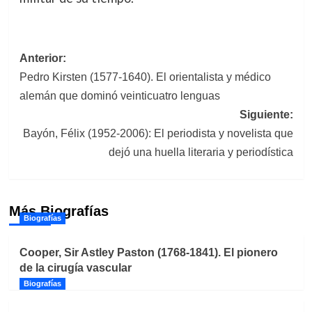
Navegación
Anterior:
Pedro Kirsten (1577-1640). El orientalista y médico
de
alemán que dominó veinticuatro lenguas
entradas
Siguiente:
Bayón, Félix (1952-2006): El periodista y novelista que
dejó una huella literaria y periodística
Más Biografías
Biografías
Cooper, Sir Astley Paston (1768-1841). El pionero
de la cirugía vascular
Biografías