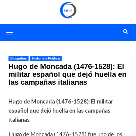
Saltar
al
contenido
Menú
primario
Biografías
Historia y Política
Hugo de Moncada (1476-1528): El
militar español que dejó huella en
las campañas italianas
Hugo de Moncada (1476-1528): El militar
español que dejó huella en las campañas
italianas
Hugo de Moncada (1476-1528) fue uno de los